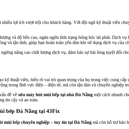
 nhiều lợi ích vượt trội cho khách hàng. Với đội ngũ kỹ thuật viên chu
ợng và độ bền cao, ngăn ngừa tình trạng hỏng hóc tái phát. Dịch vụ hỗ 
ng và tận tình, giúp bạn hoàn toàn yên tâm khi sử dụng dịch vụ của ch
 ngừng nâng cao chất lượng dịch vụ, đảm bảo sự hài lòng tuyệt đối c
ạo kỹ thuật viên, hiểu rõ vai trò quan trọng của họ trong việc cung cấ
ộng trong lĩnh vực điện – điện tử, mà còn tận tâm và chuyên nghiệp tr
 vấn đề về
sửa máy hút mùi bếp tại nhà Đà Nẵng
một cách nhanh chó
ng tin cậy và an toàn.
ùi bếp Đà Nẵng tại 43Fix
t mùi bếp chuyên nghiệp – tuy tín tại Đà Nẵng
mà còn hỗ trợ bảo h