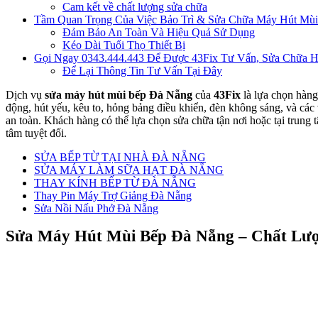
Cam kết về chất lượng sửa chữa
Tầm Quan Trọng Của Việc Bảo Trì & Sửa Chữa Máy Hút Mù
Đảm Bảo An Toàn Và Hiệu Quả Sử Dụng
Kéo Dài Tuổi Thọ Thiết Bị
Gọi Ngay 0343.444.443 Để Được 43Fix Tư Vấn, Sửa Chữa 
Để Lại Thông Tin Tư Vấn Tại Đây
Dịch vụ
sửa máy hút mùi bếp Đà Nẵng
của
43Fix
là lựa chọn hàng
động, hút yếu, kêu to, hỏng bảng điều khiển, đèn không sáng, và các 
an toàn. Khách hàng có thể lựa chọn sửa chữa tận nơi hoặc tại trung 
tâm tuyệt đối.
SỬA BẾP TỪ TẠI NHÀ ĐÀ NẴNG
SỬA MÁY LÀM SỮA HẠT ĐÀ NẴNG
THAY KÍNH BẾP TỪ ĐÀ NẴNG
Thay Pin Máy Trợ Giảng Đà Nẵng
Sửa Nồi Nấu Phở Đà Nẵng
Sửa Máy Hút Mùi Bếp Đà Nẵng – Chất Lượn