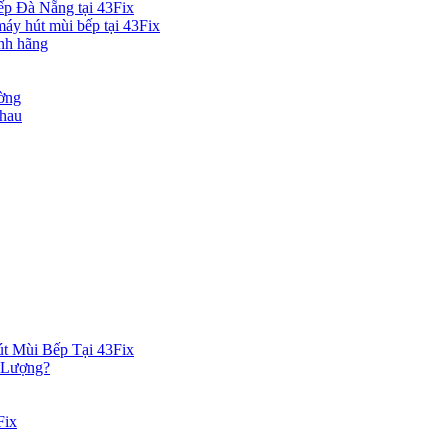
ếp Đà Nẵng tại 43Fix
máy hút mùi bếp tại 43Fix
ính hãng
ường
nhau
t Mùi Bếp Tại 43Fix
 Lượng?
Fix