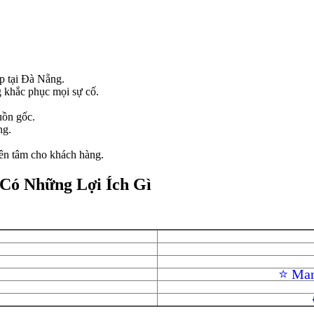
p tại Đà Nẵng.
g khắc phục mọi sự cố.
uồn gốc.
ng.
yên tâm cho khách hàng.
Có Những Lợi Ích Gì
⭐ Man