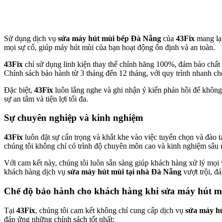
Sử dụng dịch vụ
sửa máy hút mùi bếp Đà Nẵng
của
43Fix
mang lại
mọi sự cố, giúp máy hút mùi của bạn hoạt động ổn định và an toàn.
43Fix
chỉ sử dụng linh kiện thay thế chính hãng 100%, đảm bảo chất lư
Chính sách bảo hành từ 3 tháng đến 12 tháng, với quy trình nhanh chó
Đặc biệt,
43Fix
luôn lắng nghe và ghi nhận ý kiến phản hồi để không
sự an tâm và tiện lợi tối đa.
Sự chuyên nghiệp và kinh nghiệm
43Fix
luôn đặt sự cẩn trọng và khắt khe vào việc tuyển chọn và đào t
chúng tôi không chỉ có trình độ chuyên môn cao và kinh nghiệm sâu r
Với cam kết này, chúng tôi luôn sẵn sàng giúp khách hàng xử lý mọi
khách hàng dịch vụ
sửa máy hút mùi tại nhà Đà Nẵng
vượt trội, đá
Chế độ bảo hành
cho khách hàng khi sửa máy hút m
Tại
43Fix
, chúng tôi cam kết không chỉ cung cấp dịch vụ
sửa máy hú
đáp ứng những chính sách tốt nhất: