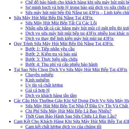
Chế độ bảo hành cho khách hàng khi sửa máy hút mùi b
Sự minh bạch và hợp lý trong báo giá dịch vụ sửa chữa 
Sửa máy hút mùi bếp Đà Nẵng tại 43Fix – Linh kiện ch
Sửa Máy Hút Mùi Bếp Đà Nẵng Tại 43Fix
Sửa Máy Hút Mùi Bếp Tất Cả Các Lỗi
Nhận sửa tất cả các hãng máy hút mùi có mặt trên thị tr
Dịch vụ sửa máy hút mùi bếp tại 43Fix nhiều loại khác 
Dịch vụ thay thế linh kiện máy hút mùi tại 43Fix
Quy Trình Sửa Máy Hút Mùi Bếp Đà Nẵng Tại 43Fix
Bước 1: Tiếp nhận yêu cầu
Bước 2: Kiểm tra và báo giá
Bước 3: Thực hiện sửa chữa
Bước 4: Thu phí và cấp phiếu bảo hành
Tại Sao Nên Chọn Dịch Vụ Sửa Máy Hút Mùi Bếp Tại 43Fix
Chuyên nghiệp
Kinh nghiệm
Uy tín và chất lượng
Giá cả hợp lý
Dịch vụ khách hàng tận tâm
Các Câu Hỏi Thường Gặp Khi Sử Dụng Dịch Vụ Sửa Máy Hú
Sửa Máy Hút Mùi Bếp Tại Nhà Ở Đâu Uy Tín Và Chất
Chi Phí Sửa Máy Hút Mùi Bếp Là Bao Nhiêu?
Thời Gian Bảo Hành Sau Sửa Chữa Là Bao Lâu?
Cam Kết Cho Khách Hàng Khi Sửa Máy Hút Mùi Bếp Tại 43
Cam kết chất lượng dịch vụ của chúng tôi