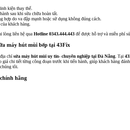
inh kiện thay thế.
hành sau khi sửa chữa hoàn tất.
ường hợp do va đập mạnh hoặc sử dụng không đúng cách.
 của khách hàng.
i lòng liên hệ qua
Hotline 0343.444.443
để được hỗ trợ và miễn phí sử
hữa máy hút mùi bếp tại 43Fix
 địa chỉ
sửa máy hút mùi uy tín- chuyên nghiệp tại Đà Nẵng
. Tại
43
o giá chi tiết từng công đoạn trước khi tiến hành, giúp khách hàng đán
chúng tôi.
 chính hãng