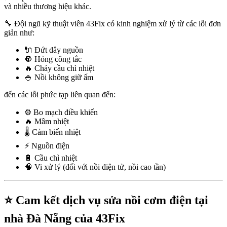
và nhiều thương hiệu khác.
🔧 Đội ngũ kỹ thuật viên 43Fix có kinh nghiệm xử lý từ các lỗi đơn
giản như:
🔌 Đứt dây nguồn
🔘 Hỏng công tắc
🔥 Cháy cầu chì nhiệt
🍚 Nồi không giữ ấm
đến các lỗi phức tạp liên quan đến:
⚙️ Bo mạch điều khiển
🔥 Mâm nhiệt
🌡️ Cảm biến nhiệt
⚡ Nguồn điện
🔋 Cầu chì nhiệt
🧠 Vi xử lý (đối với nồi điện tử, nồi cao tần)
⭐ Cam kết dịch vụ sửa nồi cơm điện tại
nhà Đà Nẵng của 43Fix