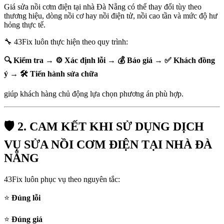
Giá sửa nồi cơm điện tại nhà Đà Nẵng có thể thay đổi tùy theo
thương hiệu, dòng nồi cơ hay nồi điện tử, nồi cao tần và mức độ hư
hỏng thực tế.
🔧 43Fix luôn thực hiện theo quy trình:
🔍 Kiểm tra → ⚙️ Xác định lỗi → 💰 Báo giá → ✅ Khách đồng
ý → 🛠️ Tiến hành sửa chữa
giúp khách hàng chủ động lựa chọn phương án phù hợp.
🛡️ 2. CAM KẾT KHI SỬ DỤNG DỊCH
VỤ SỬA NỒI CƠM ĐIỆN TẠI NHÀ ĐÀ
NẴNG
43Fix luôn phục vụ theo nguyên tắc:
⭐
Đúng lỗi
⭐
Đúng giá