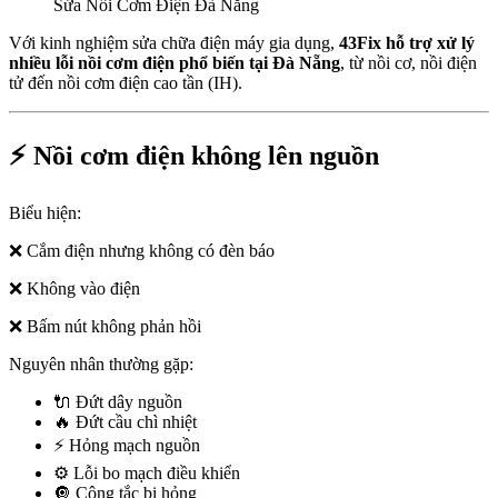
Sửa Nồi Cơm Điện Đà Nẵng
Với kinh nghiệm sửa chữa điện máy gia dụng,
43Fix hỗ trợ xử lý
nhiều lỗi nồi cơm điện phổ biến tại Đà Nẵng
, từ nồi cơ, nồi điện
tử đến nồi cơm điện cao tần (IH).
⚡ Nồi cơm điện không lên nguồn
Biểu hiện:
❌ Cắm điện nhưng không có đèn báo
❌ Không vào điện
❌ Bấm nút không phản hồi
Nguyên nhân thường gặp:
🔌 Đứt dây nguồn
🔥 Đứt cầu chì nhiệt
⚡ Hỏng mạch nguồn
⚙️ Lỗi bo mạch điều khiển
🔘 Công tắc bị hỏng