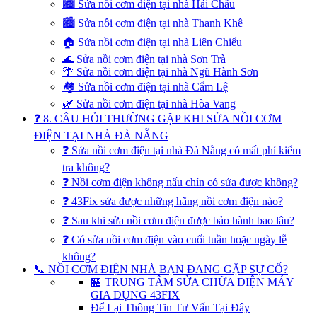
🏙️ Sửa nồi cơm điện tại nhà Hải Châu
🏙️ Sửa nồi cơm điện tại nhà Thanh Khê
🏠 Sửa nồi cơm điện tại nhà Liên Chiểu
🌊 Sửa nồi cơm điện tại nhà Sơn Trà
🌴 Sửa nồi cơm điện tại nhà Ngũ Hành Sơn
🏘️ Sửa nồi cơm điện tại nhà Cẩm Lệ
🌿 Sửa nồi cơm điện tại nhà Hòa Vang
❓ 8. CÂU HỎI THƯỜNG GẶP KHI SỬA NỒI CƠM
ĐIỆN TẠI NHÀ ĐÀ NẴNG
❓ Sửa nồi cơm điện tại nhà Đà Nẵng có mất phí kiểm
tra không?
❓ Nồi cơm điện không nấu chín có sửa được không?
❓ 43Fix sửa được những hãng nồi cơm điện nào?
❓ Sau khi sửa nồi cơm điện được bảo hành bao lâu?
❓ Có sửa nồi cơm điện vào cuối tuần hoặc ngày lễ
không?
📞 NỒI CƠM ĐIỆN NHÀ BẠN ĐANG GẶP SỰ CỐ?
🏪 TRUNG TÂM SỬA CHỮA ĐIỆN MÁY
GIA DỤNG 43FIX
Để Lại Thông Tin Tư Vấn Tại Đây