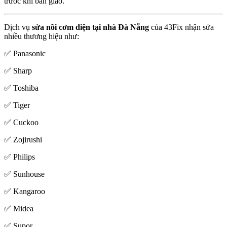
trước khi bàn giao.
Dịch vụ
sửa nồi cơm điện tại nhà Đà Nẵng
của 43Fix nhận sửa
nhiều thương hiệu như:
✅ Panasonic
✅ Sharp
✅ Toshiba
✅ Tiger
✅ Cuckoo
✅ Zojirushi
✅ Philips
✅ Sunhouse
✅ Kangaroo
✅ Midea
✅ Supor…