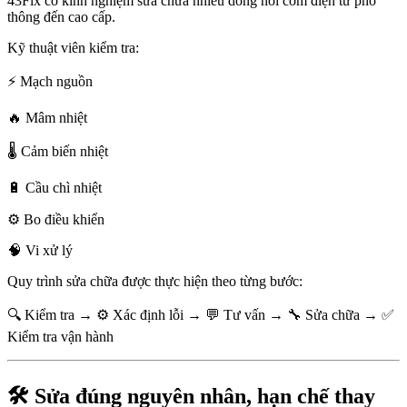
43Fix có kinh nghiệm sửa chữa nhiều dòng nồi cơm điện từ phổ
thông đến cao cấp.
Kỹ thuật viên kiểm tra:
⚡ Mạch nguồn
🔥 Mâm nhiệt
🌡️ Cảm biến nhiệt
🔋 Cầu chì nhiệt
⚙️ Bo điều khiển
🧠 Vi xử lý
Quy trình sửa chữa được thực hiện theo từng bước:
🔍 Kiểm tra → ⚙️ Xác định lỗi → 💬 Tư vấn → 🔧 Sửa chữa → ✅
Kiểm tra vận hành
🛠️ Sửa đúng nguyên nhân, hạn chế thay