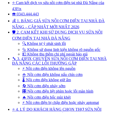
⭐ Cam kết dịch vụ sửa nồi cơm điện tại nhà Đà Nẵng của
43Fix
☎️ 0343.444.443
💰 1. BẢNG GIÁ SỬA NỒI CƠM ĐIỆN TẠI NHÀ ĐÀ
NẴNG – CẬP NHẬT MỚI NHẤT 2026
🛡️ 2. CAM KẾT KHI SỬ DỤNG DỊCH VỤ SỬA NỒI
CƠM ĐIỆN TẠI NHÀ ĐÀ NẴNG
🔍 Không tự ý phát sinh lỗi
🔩 Không sử dụng linh kiện không rõ nguồn gốc
💵 Không thu thêm chi phí ngoài báo giá
🔧 3. 43FIX CHUYÊN SỬA NỒI CƠM ĐIỆN TẠI NHÀ
ĐÀ NẴNG CÁC LỖI THƯỜNG GẶP
⚡ Nồi cơm điện không lên nguồn
🍚 Nồi cơm điện không nấu chín cơm
🌡️ Nồi cơm điện không giữ ấm
🔄 Nồi cơm điện nhảy sớm
🎛️ Nồi cơm điện liệt phím hoặc lỗi màn hình
🔥 Nồi cơm điện bốc mùi khét
⚡ Nồi cơm điện bị chập điện hoặc nhảy aptomat
⭐ 4. LÝ DO KHÁCH HÀNG CHỌN THỢ SỬA NỒI