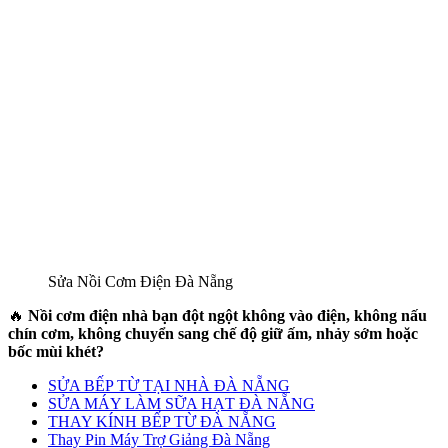
Sửa Nồi Cơm Điện Đà Nẵng
🔥
Nồi cơm điện nhà bạn đột ngột không vào điện, không nấu
chín cơm, không chuyển sang chế độ giữ ấm, nhảy sớm hoặc
bốc mùi khét?
SỬA BẾP TỪ TẠI NHÀ ĐÀ NẴNG
SỬA MÁY LÀM SỮA HẠT ĐÀ NẴNG
THAY KÍNH BẾP TỪ ĐÀ NẴNG
Thay Pin Máy Trợ Giảng Đà Nẵng