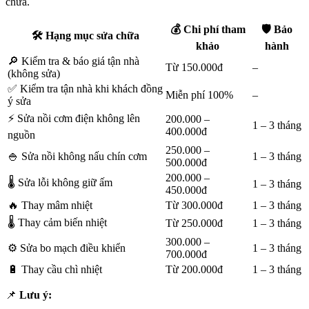
chữa.
💰 Chi phí tham
🛡️ Bảo
🛠️ Hạng mục sửa chữa
khảo
hành
🔎 Kiểm tra & báo giá tận nhà
Từ 150.000đ
–
(không sửa)
✅ Kiểm tra tận nhà khi khách đồng
Miễn phí 100%
–
ý sửa
⚡ Sửa nồi cơm điện không lên
200.000 –
1 – 3 tháng
400.000đ
nguồn
250.000 –
🍚 Sửa nồi không nấu chín cơm
1 – 3 tháng
500.000đ
200.000 –
🌡️ Sửa lỗi không giữ ấm
1 – 3 tháng
450.000đ
🔥 Thay mâm nhiệt
Từ 300.000đ
1 – 3 tháng
🌡️ Thay cảm biến nhiệt
Từ 250.000đ
1 – 3 tháng
300.000 –
⚙️ Sửa bo mạch điều khiển
1 – 3 tháng
700.000đ
🔋 Thay cầu chì nhiệt
Từ 200.000đ
1 – 3 tháng
📌
Lưu ý: