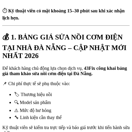
⏱️
Kỹ thuật viên có mặt khoảng 15–30 phút sau khi xác nhận
lịch hẹn.
💰 1. BẢNG GIÁ SỬA NỒI CƠM ĐIỆN
TẠI NHÀ ĐÀ NẴNG – CẬP NHẬT MỚI
NHẤT 2026
Để khách hàng chủ động lựa chọn dịch vụ,
43Fix công khai bảng
giá tham khảo sửa nồi cơm điện tại Đà Nẵng.
📌 Chi phí thực tế sẽ phụ thuộc vào:
🏷️ Thương hiệu nồi
🔍 Model sản phẩm
⚠️ Mức độ hư hỏng
🔧 Linh kiện cần thay thế
Kỹ thuật viên sẽ kiểm tra trực tiếp và báo giá trước khi tiến hành sửa