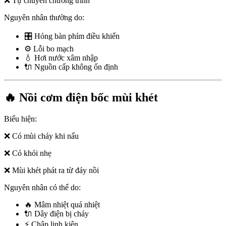
❌ Tự chuyển chương trình
Nguyên nhân thường do:
🎛️ Hỏng bàn phím điều khiển
⚙️ Lỗi bo mạch
💧 Hơi nước xâm nhập
🔌 Nguồn cấp không ổn định
🔥 Nồi cơm điện bốc mùi khét
Biểu hiện:
❌ Có mùi cháy khi nấu
❌ Có khói nhẹ
❌ Mùi khét phát ra từ đáy nồi
Nguyên nhân có thể do:
🔥 Mâm nhiệt quá nhiệt
🔌 Dây điện bị cháy
⚡ Chập linh kiện