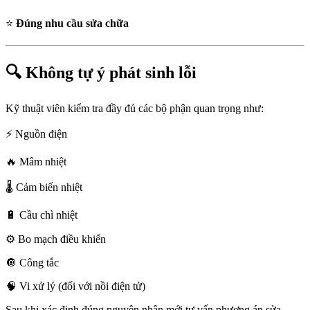
⭐
Đúng nhu cầu sửa chữa
🔍 Không tự ý phát sinh lỗi
Kỹ thuật viên kiểm tra đầy đủ các bộ phận quan trọng như:
⚡ Nguồn điện
🔥 Mâm nhiệt
🌡️ Cảm biến nhiệt
🔋 Cầu chì nhiệt
⚙️ Bo mạch điều khiển
🔘 Công tắc
🧠 Vi xử lý (đối với nồi điện tử)
Sau khi xác định đúng nguyên nhân mới tư vấn phương án sửa