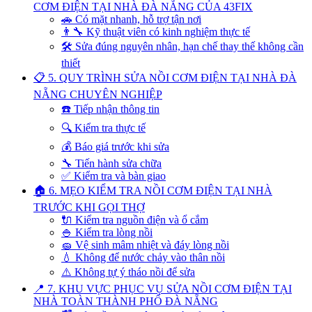
CƠM ĐIỆN TẠI NHÀ ĐÀ NẴNG CỦA 43FIX
🚗 Có mặt nhanh, hỗ trợ tận nơi
👨‍🔧 Kỹ thuật viên có kinh nghiệm thực tế
🛠️ Sửa đúng nguyên nhân, hạn chế thay thế không cần
thiết
📋 5. QUY TRÌNH SỬA NỒI CƠM ĐIỆN TẠI NHÀ ĐÀ
NẴNG CHUYÊN NGHIỆP
☎️ Tiếp nhận thông tin
🔍 Kiểm tra thực tế
💰 Báo giá trước khi sửa
🔧 Tiến hành sửa chữa
✅ Kiểm tra và bàn giao
🏠 6. MẸO KIỂM TRA NỒI CƠM ĐIỆN TẠI NHÀ
TRƯỚC KHI GỌI THỢ
🔌 Kiểm tra nguồn điện và ổ cắm
🍚 Kiểm tra lòng nồi
🧽 Vệ sinh mâm nhiệt và đáy lòng nồi
💧 Không để nước chảy vào thân nồi
⚠️ Không tự ý tháo nồi để sửa
📍 7. KHU VỰC PHỤC VỤ SỬA NỒI CƠM ĐIỆN TẠI
NHÀ TOÀN THÀNH PHỐ ĐÀ NẴNG