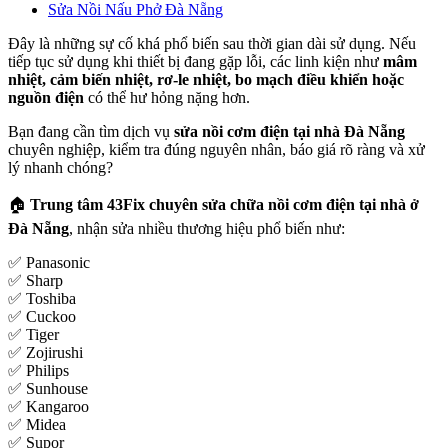
Sửa Nồi Nấu Phở Đà Nẵng
Đây là những sự cố khá phổ biến sau thời gian dài sử dụng. Nếu
tiếp tục sử dụng khi thiết bị đang gặp lỗi, các linh kiện như
mâm
nhiệt, cảm biến nhiệt, rơ-le nhiệt, bo mạch điều khiển hoặc
nguồn điện
có thể hư hỏng nặng hơn.
Bạn đang cần tìm dịch vụ
sửa nồi cơm điện tại nhà Đà Nẵng
chuyên nghiệp, kiểm tra đúng nguyên nhân, báo giá rõ ràng và xử
lý nhanh chóng?
🏠
Trung tâm 43Fix chuyên sửa chữa nồi cơm điện tại nhà ở
Đà Nẵng
, nhận sửa nhiều thương hiệu phổ biến như:
✅ Panasonic
✅ Sharp
✅ Toshiba
✅ Cuckoo
✅ Tiger
✅ Zojirushi
✅ Philips
✅ Sunhouse
✅ Kangaroo
✅ Midea
✅ Supor