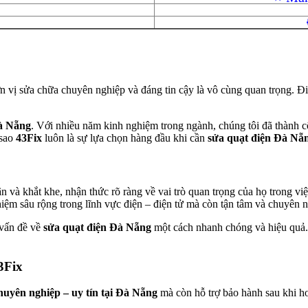
n vị sửa chữa chuyên nghiệp và đáng tin cậy là vô cùng quan trọng. Đi
Đà Nẵng
. Với nhiều năm kinh nghiệm trong ngành, chúng tôi đã thành c
 sao
43Fix
luôn là sự lựa chọn hàng đầu khi cần
sửa
quạt điện Đà Nẵ
hận và khắt khe, nhận thức rõ ràng về vai trò quan trọng của họ trong 
iệm sâu rộng trong lĩnh vực điện – điện tử mà còn tận tâm và chuyên n
 vấn đề về
sửa quạt điện Đà Nẵng
một cách nhanh chóng và hiệu quả
3Fix
huyên nghiệp – uy tín tại Đà Nẵng
mà còn hỗ trợ bảo hành sau khi h