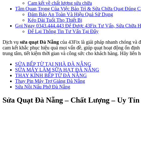
Cam kết về chất lượng sửa chữa
Tầm Quan Trọng Của Việc Bảo Trì & Sửa Chữa Quạt Đúng C
Đảm Bảo An Toàn Và Hiệu Quả Sử Dụng
Kéo Dài Tuổi Thọ Thiết Bị
Gọi Ngay 0343.444.443 Để Được 43Fix Tư Vấn, Sửa Chữa 
Để Lại Thông Tin Tư Vấn Tại Đây
Dịch vụ
sửa quạt Đà Nẵng
của 43Fix là giải pháp nhanh chóng và đá
cam kết khắc phục hiệu quả mọi vấn đề, giúp quạt hoạt động ổn định 
trung tâm, tiết kiệm thời gian và công sức cho khách hàng. Hãy liên 
SỬA BẾP TỪ TẠI NHÀ ĐÀ NẴNG
SỬA MÁY LÀM SỮA HẠT ĐÀ NẴNG
THAY KÍNH BẾP TỪ ĐÀ NẴNG
Thay Pin Máy Trợ Giảng Đà Nẵng
Sửa Nồi Nấu Phở Đà Nẵng
Sửa Quạt Đà Nẵng – Chất Lượng – Uy Tín 