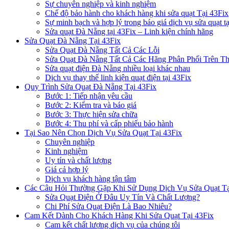
Sự chuyên nghiệp và kinh nghiệm
Chế độ bảo hành cho khách hàng khi sửa quạt Tại 43Fix
Sự minh bạch và hợp lý trong báo giá dịch vụ sửa quạt t
Sửa quạt Đà Nẵng tại 43Fix – Linh kiện chính hãng
Sửa Quạt Đà Nẵng Tại 43Fix
Sửa Quạt Đà Nẵng Tất Cả Các Lỗi
Sửa Quạt Đà Nẵng Tất Cả Các Hãng Phân Phối Trên Th
Sửa quạt điện Đà Nẵng nhiều loại khác nhau
Dịch vụ thay thế linh kiện quạt điện tại 43Fix
Quy Trình Sửa Quạt Đà Nẵng Tại 43Fix
Bước 1: Tiếp nhận yêu cầu
Bước 2: Kiểm tra và báo giá
Bước 3: Thực hiện sửa chữa
Bước 4: Thu phí và cấp phiếu bảo hành
Tại Sao Nên Chọn Dịch Vụ Sửa Quạt Tại 43Fix
Chuyên nghiệp
Kinh nghiệm
Uy tín và chất lượng
Giá cả hợp lý
Dịch vụ khách hàng tận tâm
Các Câu Hỏi Thường Gặp Khi Sử Dụng Dịch Vụ Sửa Quạt Tạ
Sửa Quạt Điện Ở Đâu Uy Tín Và Chất Lượng?
Chi Phí Sửa Quạt Điện Là Bao Nhiêu?
Cam Kết Dành Cho Khách Hàng Khi Sửa Quạt Tại 43Fix
Cam kết chất lượng dịch vụ của chúng tôi