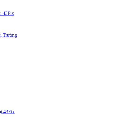
ại 43Fix
ị Trường
i 43Fix