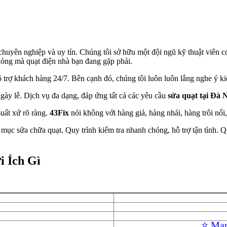
 chuyên nghiệp và uy tín. Chúng tôi sở hữu một đội ngũ kỹ thuật viên
hỏng mà quạt điện nhà bạn đang gặp phải.
ỗ trợ khách hàng 24/7. Bên cạnh đó, chúng tôi luôn luôn lắng nghe ý k
ngày lễ. Dịch vụ đa dạng, đáp ứng tất cả các yêu cầu
sửa quạt
tại Đà 
uất xứ rõ ràng.
43Fix
nói không với hàng giả, hàng nhái, hàng trôi nổi
g mục sửa chữa quạt. Quy trình kiểm tra nhanh chóng, hỗ trợ tận tình.
i Ích Gì
⭐ Man